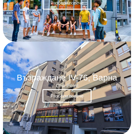
Разбери повече
Възраждане IV-76, Варна
One Point
Разбери повече