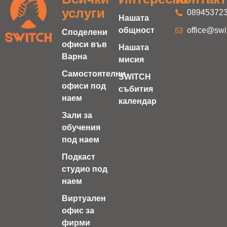
услуги
08945372
Нашата
общност
office@swi
Споделени
офиси във
Нашата
Варна
мисия
Самостоятелни
SWITCH
офиси под
събития
наем
календар
Зали за
обучения
под наем
Подкаст
студио под
наем
Виртуален
офис за
фирми