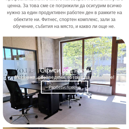
ценна. За това сме се погрижили да осигурим всичко
нужно за един продуктивен работен ден в рамките на
обектите ни. Фитнес, спортен комплекс, зали за
обучение, събития на място, и какво ли още не.
Офиси под наем
Модерни, обзаведени, готови да ползване!
Разбери повече