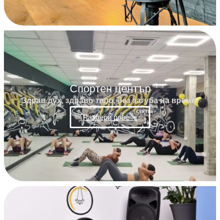
Спортен център
Здрав дух, здраво тяло, без загуба на време!
Разбери повече