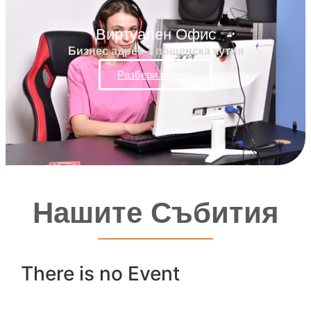
Виртуален Офис
Бизнес адрес + пощенска кутия
Разбери повече
Нашите Събития
There is no Event