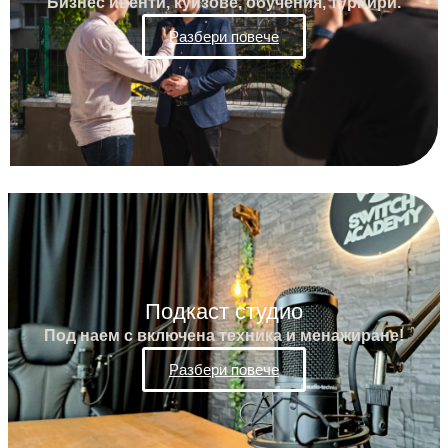
Бизнес ивенти, куизове, обучения, турнири.
Разбери повече
Подкаст студио
Под наем с включена техника и менажиране!
Разбери повече