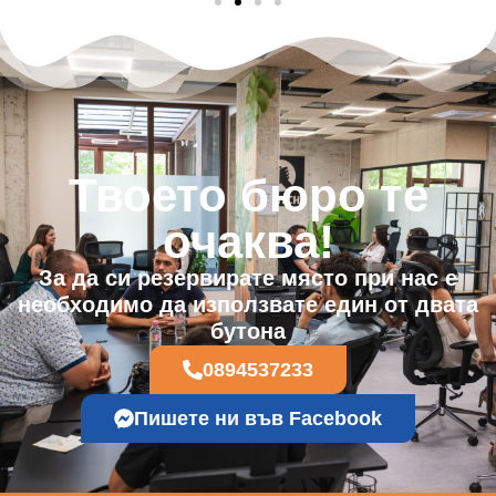
Твоето бюро те
очаква!
За да си резервирате място при нас е
необходимо да използвате един от двата
бутона
0894537233
Пишете ни във Facebook