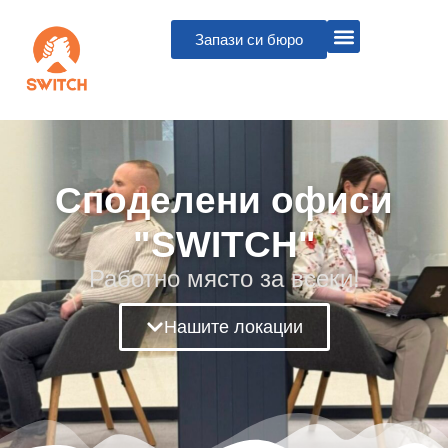
Запази си бюро
Споделени офиси
"SWITCH"
Работно място за всеки!
Нашите локации