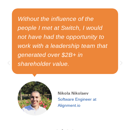
Without the influence of the
people I met at Switch, I would
not have had the opportunity to
work with a leadership team that
generated over $2B+ in
shareholder value.
Nikola Nikolaev
Software Engineer at
Alignment.io