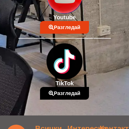
Youtube
Разгледай
TikTok
Разгледай
Всички
Интересно
Контак