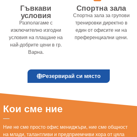
Гъвкави
Спортна зала
условия
Спортна зала за групови
Разполагаме с
тренировки директно в
изключително изгодни
един от офисите ни на
условия на плащане на
преференциални цени.
най-добрите цени в гр.
Варна.
Резервирай си място
Кои сме ние
Ние не сме просто офис мениджъри, ние сме общност
на млади, талантливи и предприемчиви хора от цяла