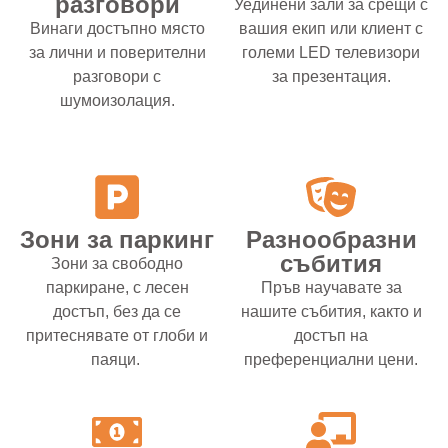
разговори
Уединени зали за срещи с
Винаги достъпно място
вашия екип или клиент с
за лични и поверителни
големи LED телевизори
разговори с
за презентация.
шумоизолация.
Зони за паркинг
Разнообразни
събития
Зони за свободно
паркиране, с лесен
Пръв научавате за
достъп, без да се
нашите събития, както и
притеснявате от глоби и
достъп на
паяци.
преференциални цени.