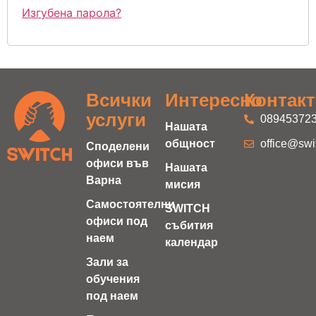
Изгубена парола?
Всички
Интересно
Контак
услуги
08945372
Нашата
общност
office@swi
Споделени
офиси във
Нашата
Варна
мисия
Самостоятелни
SWITCH
офиси под
събития
наем
календар
Зали за
обучения
под наем